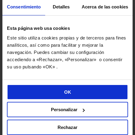
Consentimiento
Detalles
Acerca de las cookies
Danobatgroup participa en las principales
ferias de empleo de Euskadi para
Esta página web usa cookies
acercarse al talento que liderará la
Este sitio utiliza cookies propias y de terceros para fines
fabricación avanzada del futuro
analíticos, así como para facilitar y mejorar la
navegación. Puedes cambiar su configuración
09/02/2026
accediendo a «Rechazar», «Personalizar» o consentir
su uso pulsando «OK» .
OK
Personalizar
Rechazar