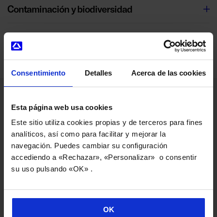
Contaminación y biodiversidad
Apoyo a iniciativas externas
Consentimiento
Detalles
Acerca de las cookies
Esta página web usa cookies
COMPROMISO SOCIAL
Este sitio utiliza cookies propias y de terceros para fines
analíticos, así como para facilitar y mejorar la
navegación. Puedes cambiar su configuración
La transformación social, uno de nuestros
accediendo a «Rechazar», «Personalizar» o consentir
rasgos más cooperativos
su uso pulsando «OK» .
Danobatgroup nació con la vocación de transformar su
entorno a través de la generación de empleo
OK