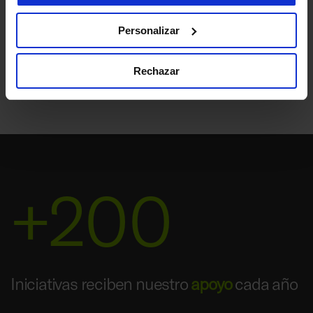
cooperativo, un reparto más justo de la riqueza, el
fomento del bienestar, la cohesión social y el progreso
económico. Desde nuestros inicios jugamos un papel
Personalizar
activo en nuestra comunidad, impulsando y apoyando
iniciativas y organizaciones que fomentan el desarrollo
Rechazar
económico y social del entorno.
+200
Iniciativas reciben nuestro
apoyo
cada año