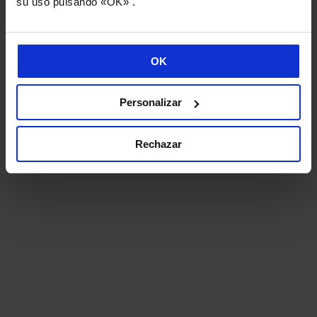
su uso pulsando «OK» .
OK
Personalizar
Rechazar