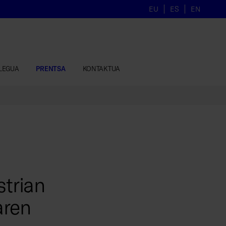
EU
ES
EN
LEGUA
PRENTSA
KONTAKTUA
trian
aren