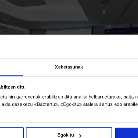
Xehetasunak
biltzen ditu
a hirugarrenenak erabiltzen ditu analisi helburuetarako, baita 
 alda dezakezu «Baztertu», «Egokitu» atalera sartuz edo erabil
itua
groupek industria eta lan ingurune berdinzaleagoak s
ituaren beste adibide bat da. Gainera taldeko enpresa 
Egokitu