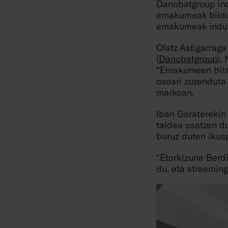
Danobatgroup ind
emakumeak bildu 
emakumeak indust
Olatz Astigarraga 
(
Danobatgroup
),
“Emakumeen bila
osoari zuzendut
markoan.
Iban Garaterekin 
taldea osatzen d
buruz duten ikus
“Etorkizuna Berd
du, eta streaming