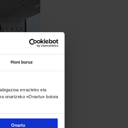
Honi buruz
nabigazioa errazteko eta
era onartzeko «Onartu» botoia
ustatzeko duen
guztiek
Onartu