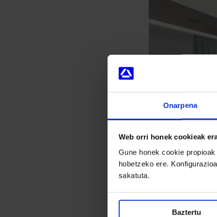
Onarpena
Web orri honek cookieak era
Gune honek cookie propioak et
hobetzeko ere. Konfigurazioa
Konpromiso jarra
sakatuta.
Topaketa Danobat
konpromiso jarra
Baztertu