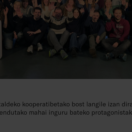
taldeko kooperatibetako bost langile izan di
zendutako mahai inguru bateko protagonistak