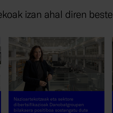
ekoak izan ahal diren beste
Nazioartekotzeak eta sektore
dibertsifikazioak Danobatgroupen
bilakaera positiboa sostengatu dute