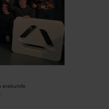
ra erakunde
.