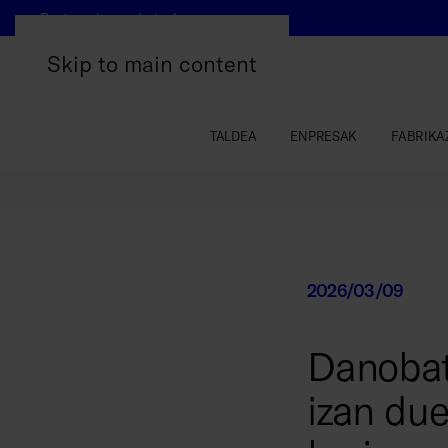
Beste webgune batzuk
Skip to main content
TALDEA
ENPRESAK
FABRIKA
2026/03/09
Danobat
izan due