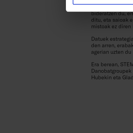
berdintasun plana
komunikazio inkl
bideratzen du, e
ditu, eta saioak 
mistoak ez diren 
Datuek estrategi
den arren, erabak
agerian uzten du
Era berean, STEM
Danobatgroupek h
Hubekin eta Glad