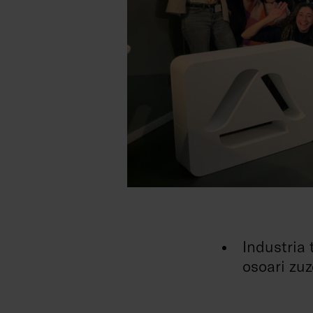
Industria 
osoari zu