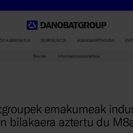
ZIO AURRERATUA
BERRIKUNTZA
JASANGARRITASUNA
ENP
Berriak
Informazio korporatiboa
groupek emakumeak indus
n bilakaera aztertu du M8