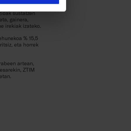
esteak beste,
akuntzara
ioak sustatzen
eta, gainera,
e irekiak izateko.
 ehunekoa % 15,5
itsiz, eta horrek
rabeen artean,
esarekin, ZTIM
etan.