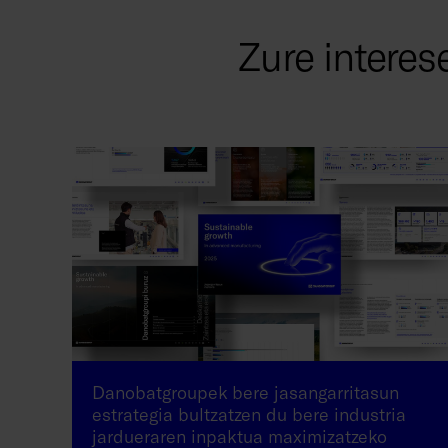
Zure interes
Danobatgroupek bere jasangarritasun
estrategia bultzatzen du bere industria
jardueraren inpaktua maximizatzeko