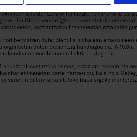
k dituzte. Industria taldeak ahalegin horien zati bat, b
usiboan eta genero ikuspegian espezializatutako prest
makumeen ahalduntzerako funtsezko hausnarketa espaz
egiten ditu Gizonduzekin (gizonei zuzendutako ekimena) 
lantaldeekin, konfiantzazko inguruneetan eztabaida gun
a hori bermatzen dute: plantilla globalean emakumeen
i organoetan duten presentzia handiagoa da, % 16,3ra ir
 erakundearen norabidean rol aktiboa dagoela.
 bokazioak sustatzeko asmoz, batez ere nesken eta ne
ainbat ekimenetan parte hartzen du, hala nola Debeg
ys sariekin batera antolatutako batxilergoko mentoretz