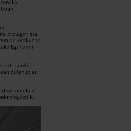
kizuneko
tiban,
xea
dira protagonista
guruan, erakunde
teko Egunaren
-hartzearekin,
ean duten rolari
rdeak antolatu
teknologikotik.