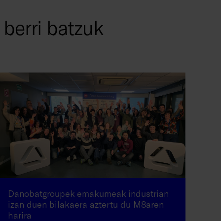
 berri batzuk
Danobatgroupek emakumeak industrian
izan duen bilakaera aztertu du M8aren
harira