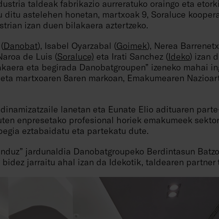
ustria taldeak fabrikazio aurreratuko oraingo eta etor
ditu astelehen honetan, martxoak 9, Soraluce koopera
rian izan duen bilakaera aztertzeko.
(
Danobat
), Isabel Oyarzabal (
Goimek
), Nerea Barrenet
 Naroa de Luis (
Soraluce)
eta Irati Sanchez (
Ideko
) izan 
kaera eta begirada Danobatgroupen” izeneko mahai in
a eta martxoaren 8aren markoan, Emakumearen Nazioar
dinamizatzaile lanetan eta Eunate Elio adituaren parte
uten enpresetako profesional horiek emakumeek sektor
pegia eztabaidatu eta partekatu dute.
induz” jardunaldia Danobatgroupeko Berdintasun Batzo
 bidez jarraitu ahal izan da Idekotik, taldearen partner 