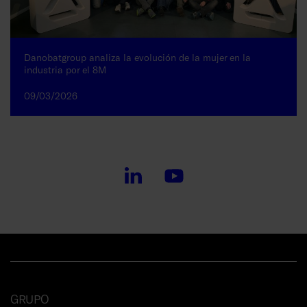
Danobatgroup analiza la evolución de la mujer en la
industria por el 8M
09/03/2026
GRUPO