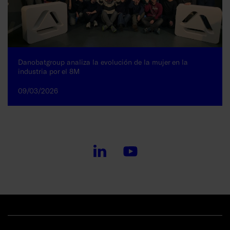
Danobatgroup analiza la evolución de la mujer en la
industria por el 8M
09/03/2026